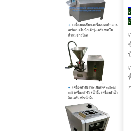
เ
เ
เครื่องบดเปียก-เครื่องบดพริกแกง-
เครื่องบดโม่น้ำเต้าหู้-เครื่องบดโม่
เ
น้ำนมข้าวโพด
ข
บ
เ
พ
ก
เครื่องทำซ๊อสมะเขือเทศ colloid
mill เครื่องทำซ๊อสน้ำจิ้ม เครื่องทำน้ำ
จิ้ม เครื่องปั่นน้ำจิ้ม