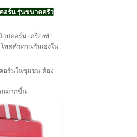
บคอร์น รุ่นขนาดครัว
ป๊อปคอร์น เครื่องทํา
วโพดคั่วทานกันเองใน
ปคอร์นในชุมชน ต้อง
้านมากขึ้น