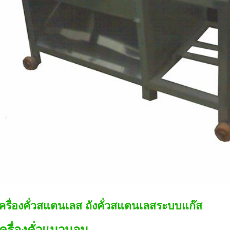
ครื่องคั่วสแตนเลส ถังคั่วสแตนเลสระบบแก๊ส