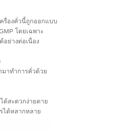
รื่องคั่วนี้ถูกออกแบบ
น GMP โดยเฉพาะ
อย่างต่อเนื่อง
ง
้ามาทำการคั่วด้วย
ั่วได้สะดวกง่ายดาย
เกษตรได้หลากหลาย