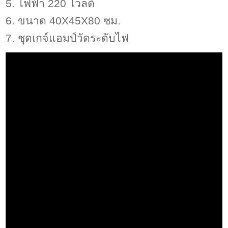
5. ไฟฟ้า 220 โวลต์
6. ขนาด 40X45X80 ซม.
7. ชุดเกจ์แอมป์วัดระดับไฟ