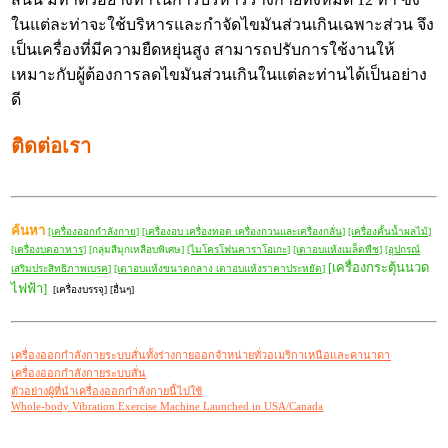
ในแต่ละท่าจะใช้บริหารและกำจัดไขมันส่วนเกินเฉพาะส่วน จึง
เป็นเครื่องที่มีความยืดหยุ่นสูง สามารถปรับการใช้งานให้
เหมาะกับผู้ต้องการลดไขมันส่วนเกินในแต่ละท่านได้เป็นอย่าง
ดี
ติดต่อเรา
ค้นหา
[เครื่องออกกำลังกาย]
[เครื่องอบ เครื่องทอด เครื่องกวนและเครื่องกลั่น]
[เครื่องคั้นน้ำผลไม้]
[เครื่องบดอาหาร]
[กลุ่มสีมุกเหลือบพิเศษ]
[ไมโครโฟนคาราโอเกะ]
[เตาอบแห้งเมล็ดพืช]
[อุปกรณ์
[เครื่องกระตุ้นนวด
เสริมประสิทธิภาพเบรค]
[เตาอบแห้งขนาดกลาง เตาอบแห้งราคาประหยัด]
ไฟฟ้า]
[เครื่องบรรจุ] [อื่นๆ]
เครื่องออกกำลังกายระบบสั่นทั้งร่างกายออกจำหน่ายทั่วอเมริกาเหนือและคานาดา
เครื่องออกกำลังกายระบบสั่น
ตัวอย่างผู้ที่นำเครื่องออกกำลังกายนี้ไปใช้
Whole-body Vibration Exercise Machine Launched in USA/Canada