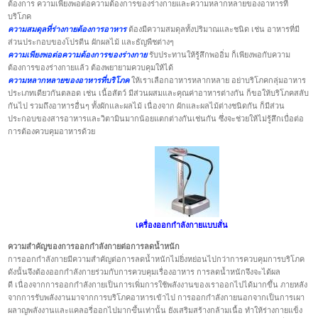
ต้องการ ความเพียงพอต่อความต้องการของร่างกายและความหลากหลายของอาหารที่
บริโภค
ความสมดุลที่ร่างกายต้องการอาหาร
ต้องมีความสมดุลทั้งปริมาณและชนิด เช่น อาหารที่มี
ส่วนประกอบของโปรตีน ผักผลไม้ และธัญพืชต่างๆ
ความเพียงพอต่อความต้องการของร่างกาย
รับประทานให้รู้สึกพออิ่ม ก็เพียงพอกับความ
ต้องการของร่างกายแล้ว ต้องพยายามควบคุมให้ได้
ความหลากหลายของอาหารที่บริโภค
ให้เราเลือกอาหารหลากหลาย อย่าบริโภคกลุ่มอาหาร
ประเภทเดียวกันตลอด เช่น เนื้อสัตว์ มีส่วนผสมและคุณค่าอาหารต่างกัน ก็ขอให้บริโภคสลับ
กันไป รวมถึงอาหารอื่นๆ ทั้งผักและผลไม้ เนื่องจาก ผักและผลไม้ต่างชนิดกัน ก็มีส่วน
ประกอบของสารอาหารและวิตามินมากน้อยแตกต่างกันเช่นกัน ซึ่งจะช่วยให้ไม่รู้สึกเบื่อต่อ
การต้องควบคุมอาหารด้วย
เครื่องออกกำลังกายแบบสั่น
ความสำคัญของการออกกำลังกายต่อการลดน้ำหนัก
การออกกำลังกายมีความสำคัญต่อการลดน้ำหนักไม่ยิ่งหย่อนไปกว่าการควบคุมการบริโภค
ดังนั้นจึงต้องออกกำลังกายร่วมกับการควบคุมเรื่องอาหาร การลดน้ำหนักจึงจะได้ผล
ดี เนื่องจากการออกกำลังกายเป็นการเพิ่มการใช้พลังงานของเราออกไปได้มากขึ้น ภายหลัง
จากการรับพลังงานมาจากการบริโภคอาหารเข้าไป การออกกำลังกายนอกจากเป็นการเผา
ผลาญพลังงานและแคลอรี่ออกไปมากฃึ้นเท่านั้น ยังเสริมสร้างกล้ามเนื้อ ทำให้ร่างกายแข็ง