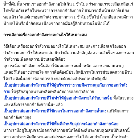
น้ำที่ดื่มนั้น หากเราออกกำลังกายไม่เกิน 1 ชั่วโมง ร่างกายเราจะเสียเกลือแร่
ไปพร้อมกับเหงื่อในระหว่างการออกกำลังกาย ก็สามารถดื่มน้ำเปล่าก็เพียง
พอแล้ว เว้นแต่เราออกกำลังกายมากกว่า 1 ชั่วโมงขึ้นไป น้ำเกลือแร่จะดีกว่า
น้ำผลไม้หรือน้ำอัดลม เนื่องจากอาจมีผลรู้สึกปั่นป่วนในท้องได้
การเลือกเครื่องออกกำลังกายอย่างไรให้เหมาะสม
วิธีเลือกเครื่องออกกำลังกายอย่างไรให้เหมาะสม และการเลือกเครื่องออก
กำลังกายอย่างไรให้เหมาะสม นับว่ามีความสำคัญต่อความสำเร็จของการออก
กำลังกายเพื่อลดความอ้วนเลยทีเดียว
อุปกรณ์ออกกำลังกายนั้นต้องให้ผลต่อการลดน้ำหนัก และช่วยเผาพลาญ
แคลอรี่ได้อย่างน่าพอใจ กล่าวคือต้องมีประสิทธิภาพในการช่วยลดความอ้วน
ได้จริง ดังนั้นอย่างน้อยควรประกอบด้วยองค์ประกอบสำคัญคือ
เป็นอุปกรณ์ออกกำลังกายที่ให้ผู้บริหารร่างกายมีความสุขกับการออกกำลัง
กาย
ให้รู้สึกสนุกสนานเพลิดเพลินกับการออกกำลังกาย
เป็นอุปกรณ์ออกกำลังกายที่ไม่ทำให้ผู้ออกกำลังกายได้รับบาดเจ็บ
ทั้งในระหว่ง
และหลังการออกกำลังกายนั้นๆแล้ว
เป็นอุปกรณ์ออกกำลังกายที่ใช้เวลาในการออกกำลังกายสั้นลง
แต่ให้ผลการ
ออกกำลังกายสูง
เป็นอุปกรณ์ออกกำลังกายที่ใช้พื้นที่สำหรับอุปกรณ์ออกกำลังกายน้อย
หากเรามีอยู่ในอุปกรณ์ออกกำลังกายชนิดใดมีองค์ประกอบคุณสมบัติเหล่านี้
มาก จะช่วยขจัดปัญหาและอุปสรรคของการไม่ได้ออกกำลังกายเป็นประจำ