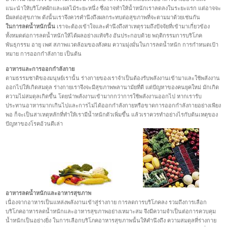
แนะนำให้บริโภคผักและผลไม้ระยะหนึ่ง ซึ่งอาจทำให้น้ำหนักเราลดลงในระยะแรก แต่อาจจะ
มีผลต่อสุขภาพ ดังนั้นเราจึงควรคำนึงถึงผลกระทบต่อสุขภาพที่จะตามมาด้วยเช่นกัน
ในการลดน้ำหนักนั้น
เราจะต้องเข้าใจและคำนึงถึงสาเหตุรวมถึงปัจจัยที่เข้ามาเกี่ยวข้อง
ทั้งหมดต่อการลดน้ำหนักให้ได้ผลอย่างแท้จริง อันประกอบด้วย พฤติกรรมการบริโภค
พันธุกรรม อายุ เพศ สภาพแวดล้อมของสังคม ความมุ่งมั่นในการลดน้ำหนัก การกำหนดเป้า
หมาย การออกกำลังกาย เป็นต้น
อาหารและการออกกำลังกาย
ตามธรรมชาติของมนุษย์เรานั้น ร่างกายของเราจำเป็นต้องรับพลังงานเข้ามาและใช้พลังงาน
ออกไปให้เกิดสมดุล ร่างกายเราจึงจะมีสุขภาพพลานามัยที่ดี แต่ปัญหาของคนยุคใหม่ มักเกิด
ความไม่สมดุลเกิดขึ้น โดยนำพลังงานเข้ามากกว่าการใช้พลังงานออกไป หากเรารับ
ประทานอาหารมากเกินไปและการไม่ได้ออกกำลังกายหรือขาดการออกกำลังกายอย่างเพียง
พอ ก็จะเป็นสาเหตุหลักที่ทำให้เรามีน้ำหนักตัวเพิ่มขึ้น แล้วเราควรทำอย่างไรกับต้นเหตุของ
ปัญหาของโรคอ้วนดีเล่า
อาหารลดน้ำหนักและอาหารสุขภาพ
เนื่องจากอาหารเป็นแหล่งพลังงานเข้าสู่ร่างกาย การลดการบริโภคลง รวมถึงการเลือก
บริโภคอาหารลดน้ำหนักและอาหารสุขภาพอย่างเหมาะสม จึงมีความจำเป็นต่อการควบคุม
น้ำหนักเป็นอย่างยิ่ง ในการเลือกบริโภคอาหารสุขภาพนั้นให้คำนึงถึง ความสมดุลที่ร่างกาย