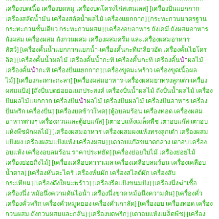
เครื่องบดเนื้อ เครื่องบดหมู เครื่องบดโครงไก่สเตนเลส]
[เครื่องปั่นแยกกาก
เครื่องสลัดน้ำมัน เครื่องสลัดน้ำผลไม้ เครื่องแยกกาก]
[กระทะกวนมาตรฐาน
กระทะกวนชั้นเดียว กระทะกวนผสม]
[เครื่องอบอาหาร ถังเคมี ถังผสมอาหาร
ถังผสม เครื่องผสม ถังกวนผสม เครื่องผสมครีม และเครื่องผสมอาหาร
สัตว์]
[เครื่องคั้นน้ำแยกกากแยกน้ำ-เครื่องคั้นกะทิเกลียวอัด เครื่องคั้นไฮโดร
ลิค]
[เครื่องคั้นน้ำผลไม้ เครื่องคั้นน้ำกะทิ เครื่องคั้นกะทิ เครื่องคั้น
น้ํา
ผลไม้
เครื่องคั้น
น้ํา
กะทิ เครื่องปั่นแยกกาก]
[เครื่องขูดมะพร้าว เครื่องขูดเนื้อผล
ไม้]
[เครื่องกะเทาะกะลา]
[เครื่องผสมอาหาร-เครื่องผสมยาทรงลูกเต๋า เครื่อง
ผสมแป้ง]
[ถังปั่นบดย่อยอเนกประสงค์ เครื่องปั่นน้ำผลไม้ ถังปั่นน้ำผลไม้ เครื่อง
ปั่นผลไม้แยกกาก เครื่องปั่น
น้ํา
ผลไม้ เครื่องปั่นผลไม้ เครื่องปั่นอาหาร เครื่อง
ปั่นพริก เครื่องปั่น]
[เครื่องบดข้าวโพด]
[ตู้อบลมร้อน เครื่องทอด เครื่องผสม
อาหารต่างๆ เครื่องกวนและตู้อบแก๊ส]
[เตาอบแห้งเมล็ดพืช เตาอบแก๊ส เตาอบ
แห้งพืชผักผลไม้]
[เครื่องผสมอาหาร เครื่องผสมผงแห้งทรงลูกเต๋า เครื่องผสม
แป้งผง เครื่องผสมแป้งแห้ง เครื่องผสม]
[เตาอบแก๊สขนาดกลาง เตาอบ เครื่อง
อบแห้ง เครื่องอบลมร้อน ราคาประหยัด]
[เครื่องย่อยใบไม้ เครื่องย่อยไม้
เครื่องย่อยกิ่งไม้]
[เครื่องเคลือบคาราเมล เครื่องเคลือบลมร้อน เครื่องเคลือบ
น้ำตาล]
[เครื่องหั่นตะไคร้ เครื่องหั่นผัก เครื่องสไลด์ผัก เครื่องสับ
กระเทียม]
[เครื่องดึงใยมะพร้าว]
[เครื่องรีดแป้งขนมปัง]
[เครื่องนึ่งฆ่าเชื้อ
เครื่องนึ่ง หม้อนึ่งความดันไอน้ํา เครื่องนึ่งขวด หม้อนึ่งความดัน]
[เครื่องคั่ว
เครื่องคั่วพริก เครื่องคั่วหมูหยอง เครื่องคั่วเกาลัด]
[เครื่องอบ เครื่องทอด เครื่อง
กวนผสม ถังกวนผสมและกลั่น]
[เครื่องบดพริก]
[เตาอบแห้งเมล็ดพืช]
[เครื่อง