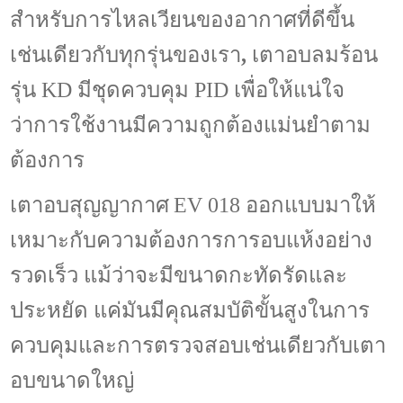
สำหรับ
การไหล
เวียน
ของอากาศ
ที่ดีขึ้น
เช่นเดียวกับ
ทุก
รุ่นของเรา
,
เตาอบลมร้อน
รุ่น
KD
มีชุด
ควบคุม
PID
เพื่อให้แน่ใจ
ว่า
การใช้งานมีความ
ถูกต้อง
แม่นยำตาม
ต้องการ
เตาอบสุญญ
ากาศ
EV
018
ออกแบบ
มาให้
เหมาะกับความต้องการการอบแห้งอย่าง
รวดเร็ว
แม้ว่าจะ
มีขนาดกะทัดรัดและ
ประหยัด แค่มันมีคุณสมบัติขั้นสูงในการ
ควบคุมและการตรวจสอบเช่นเดียวกับเตา
อบขนาดใหญ่