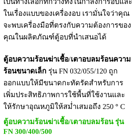
เป็น
ทางเลือกที่
กว้าง
ทั้งในกำลังการอบและ
ใน
เรื่อง
แบบของ
เครื่องอบ
เรามั่นใจว่า
คุณ
จะพบ
เครื่องมือที่
ตรงกับ
ความต้องการของ
คุณ
ในผลิตภัณฑ์ตู้อบ
ที่นำเสนอ
ได้
ตู้อบความร้อนฆ่าเชื้อ
/
เตาอบลมร้อนความ
ร้อน
ขนาดเล็
ก
รุ่น
FN
032/055/120
ถูก
ออกแบบให้
มี
ขนาด
กะทัดรัดสำหรับการ
เพิ่มประสิทธิภาพการใช้
พื้นที่
ใช้งาน
และ
ให้
รักษาอุณหภูมิให้สม่ำเสมอ
ถึง 250
°
C
ตู้อบความร้อนฆ่าเชื้อ/เตาอบลมร้อน รุ่น
FN
300/400/500