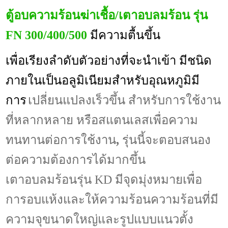
ตู้อบความร้อนฆ่าเชื้อ/เตาอบลมร้อน รุ่น
FN
300/400/500
มีความ
ตื้น
ขึ้น
เพื่อเรียง
ลำดับ
ตัวอย่างที่จะนำ
เข้า
มีชนิด
ภายใน
เป็น
อลูมิเนียม
สำหรับ
อุณหภูมิ
มี
การ
เปลี่ยนแปลงเร็วขึ้น
สำหรับ
การใช้งาน
ที่หลากหลาย
หรือ
สแตนเลส
เพื่อความ
ทนทานต่อการใช้งาน
,
รุ่น
นี้
จะตอบสนอง
ต่อ
ความต้องการ
ได้มากขึ้น
เตาอบลมร้อน
รุ่น
KD
มีจุดมุ่งหมายเพื่อ
การอบแห้งและ
ให้ความร้อน
ความร้อน
ที่มี
ความจุ
ขนาดใหญ่
และ
รูปแบบ
แนวตั้ง