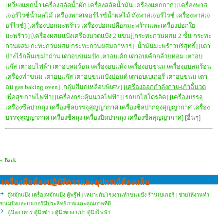
เหวี่ยงแยกน้ำ เครื่องสลัดน้ำผัก เครื่องสลัดน้ำมัน เครื่องแยกกาก]
[เครื่องพาส
เจอร์ไรซ์น้ำผลไม้ เครื่องพาสเจอร์ไรซ์น้ำผลไม้ ถังพาสเจอร์ไรซ์ เครื่องพาสเจ
อร์ไรซ์]
[เครื่องปอกมะพร้าว เครื่องปอกเปลือกมะพร้าวและเครื่องปอกใย
มะพร้าว]
[เครื่องผสมแป้งเครื่องนวดแป้ง 2 แขน]
[กระทะกวนผสม 2 ชั้น กระทะ
กวนผสม กะทะกวนผสม กระทะกวนผสมอาหาร]
[น้ำมันมะพร้าวบริสุทธิ์]
[
เตา
ย่างไร้กลิ่นเขม่าถ่าน เตาอบขนมปัง เตาอบเค้ก เตาอบเค้กกล้วยหอม เตาอบ
แก๊ส เตาอบไฟฟ้า เตาอบลมร้อน เครื่องอบแห้ง เครื่องอบขนม เครื่องอบลมร้อน
เครื่องทำขนม เตาอบแก๊ส เตาอบขนมปังปอนด์ เตาอบเบเกอรี่ เตาอบขนม เตา
อบ gas baking oven]
[กลุ่มสีมุกเหลือบพิเศษ]
[เครื่องออกกำลังกาย-เก้าอี้นวด
เพื่อสุขภาพไฟฟ้า]
[เครื่องกระตุ้นนวดไฟฟ้า]
[รถยกไฮโดรลิค]
[เครื่องบรรจุ
เครื่องซีลปากถุง เครื่องซีลบรรจุสุญญากาศ เครื่องซีลปากถุงสุญญากาศ เครื่อง
บรรจุสุญญากาศ เครื่องซีลถุง เครื่องปิดปากถุง เครื่องซีลสุญญากาศ]
[อื่นๆ]
« Back
เครื่องมือห้องปฏิบัติการและอุปกรณ์ห้องแล็บ
ตู้หมักแป้ง เครื่องหมักแป้ง ตู้พรู๊ฟ | เหมาะกับโรงงานทำขนมปัง ร้านเบเกอรี่ | ช่วยให้งานทำ
ขนมปังและเบเกอรี่มีประสิทธิภาพและคุณภาพที่ดี
ตู้นึ่งอาหาร ตู้นึ่งข้าว ตู้นึ่งซาลาเปา ตู้นึ่งไฟฟ้า