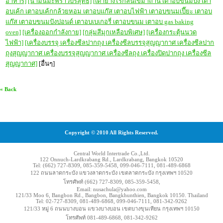
อาหาร]
[น้ำมันมะพร้าวบริสุทธิ์]
[
เตาย่างไร้กลิ่นเขม่าถ่าน เตาอบขนมปัง เตา
อบเค้ก เตาอบเค้กกล้วยหอม เตาอบแก๊ส เตาอบไฟฟ้า เตาอบขนมเปี๊ยะ เตาอบ
แก๊ส เตาอบขนมปังปอนด์ เตาอบเบเกอรี่ เตาอบขนม เตาอบ gas baking
oven]
[เครื่องออกกำลังกาย]
[กลุ่มสีมุกเหลือบพิเศษ]
[เครื่องกระตุ้นนวด
ไฟฟ้า]
[เครื่องบรรจุ เครื่องซีลปากถุง เครื่องซีลบรรจุสุญญากาศ เครื่องซีลปาก
ถุงสุญญากาศ เครื่องบรรจุสุญญากาศ เครื่องซีลถุง เครื่องปิดปากถุง เครื่องซีล
สุญญากาศ]
[อื่นๆ]
« Back
Copyright © 2010 All Rights Reserved.
Central World Intertrade Co.,Ltd.
122 Onnuch-Lardkrabang Rd., Lardkrabang, Bangkok 10520
Tel: (662) 727-8309, 085-359-5458, 099-046-7111, 081-489-6868
122 ถนนลาดกระบัง แขวงลาดกระบัง เขตลาดกระบัง กรุงเทพฯ 10520
โทรศัพท์ (662) 727-8309, 085-359-5458,
Email: nusachula@yahoo.com
121/33 Moo 6, Bangbon Rd., Bangbon, Bangkhunthien, Bangkok 10150. Thailand
Tel: 02-727-8309, 081-489-6868, 099-046-7111, 081-342-9262
121/33 หมู่ 6 ถนนบางบอน แขวงบางบอน เขตบางขุนเทียน กรุงเทพฯ 10150
โทรศัพท์ 081-489-6868, 081-342-9262