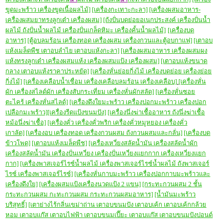
ขูดมะพร้าว เครื่องขูดเนื้อผลไม้]
[เครื่องกะเทาะกะลา]
[เครื่องผสมอาหาร-
เครื่องผสมยาทรงลูกเต๋า เครื่องผสม]
[ถังปั่นบดย่อยอเนกประสงค์ เครื่องปั่นน้ำ
ผลไม้ ถังปั่นน้ำผลไม้ เครื่องปั่นเกล็ดหิมะ เครื่องคั้นน้ำผลไม้]
[เครื่องบด
อาหาร]
[ตู้อบลมร้อน เครื่องทอด เครื่องผสม เครื่องกวนและตู้อบกาแฟ]
[เตาอบ
แห้งเมล็ดพืช เตาอบลำไย เตาอบแห้งกะลา]
[เครื่องผสมอาหาร เครื่องผสมผง
แห้งทรงลูกเต๋า เครื่องผสมแห้ง เครื่องผสมแป้ง เครื่องผสม]
[เตาอบแห้งขนาด
กลาง เตาอบแห้งราคาประหยัด]
[เครื่องหั่นย่อยกิ่งไม้ เครื่องบดย่อย เครื่องย่อย
กิ่งไม้]
[เครื่องเคลือบน้ำเชื่อม เครื่องเคลือบลมร้อน เครื่องเคลือบ]
[เครื่องหั่น
ผัก เครื่องสไลด์ผัก เครื่องสับกระเที่ยม เครื่องหั่นผักสลัด]
[เครื่องหั่นซอย
ตะไคร้ เครื่องหั่นสไลด์]
[เครื่องดึงใยมะพร้าว เครื่องปอกมะพร้าว เครื่องปอก
เปลือกมะพร้าว]
[เครื่องรีดแป้งขนมปัง]
[เครื่องนึ่งฆ่าเชื้ออาหาร ถังนึ่งฆ่าเชื้อ
หม้อนึ่งฆ่าเชื้อ]
[เครื่องคั่ว เครื่องคั่วพริก เครื่องคั่วหมูหยอง เครื่องคั่ว
เกาลัด]
[เครื่องอบ เครื่องทอด เครื่องกวนผสม ถังกวนผสมและกลั่น]
[เครื่องบด
ข้าวโพด]
[เตาอบแห้งเมล็ดพืช]
[เครื่องเหวี่ยงสลัดน้ำมัน เครื่องสลัดน้ำผัก
เครื่องสลัดน้ำมัน เครื่องปั่นเหวี่ยง เครื่องปั่นเหวี่ยงแยกกาก เครื่องเหวี่ยงแยก
กาก]
[เครื่องพาสเจอร์ไรซ์น้ำผลไม้ เครื่องพาสเจอร์ไรซ์น้ำผลไม้ ถังพาสเจอร์
ไรซ์ เครื่องพาสเจอร์ไรซ์]
[เครื่องหั่นกาบมะพร้าว เครื่องปอกกาบมะพร้าวและ
เครื่องดึงใย]
[เครื่องผสมแป้งเครื่องนวดแป้ง 2 แขน]
[กระทะกวนผสม 2 ชั้น
กระทะกวนผสม กะทะกวนผสม กระทะกวนผสมอาหาร]
[น้ำมันมะพร้าว
บริสุทธิ์]
[
เตาย่างไร้กลิ่นเขม่าถ่าน เตาอบขนมปัง เตาอบเค้ก เตาอบเค้กกล้วย
หอม เตาอบแก๊ส เตาอบไฟฟ้า เตาอบขนมเปี๊ยะ เตาอบแก๊ส เตาอบขนมปังปอนด์