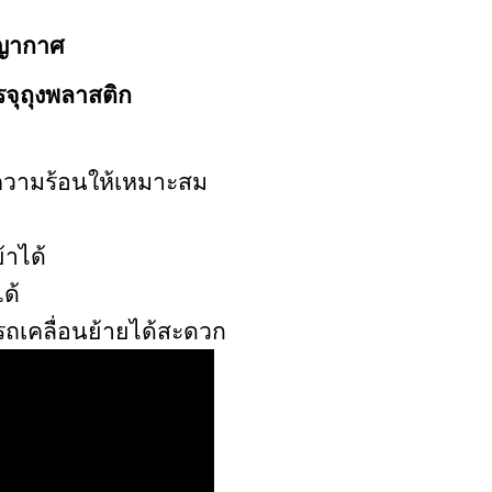
ญญากาศ
รจุถุงพลาสติก
บความร้อนให้เหมาะสม
าได้
ด้
รถเคลื่อนย้ายได้สะดวก