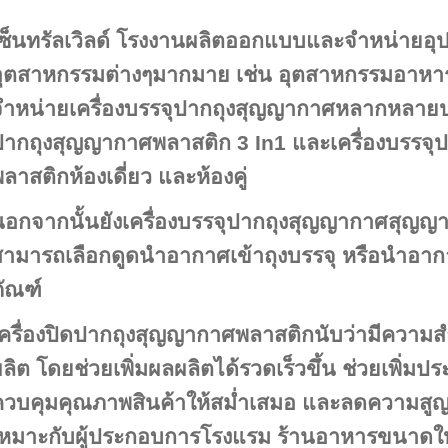
ซ็นทรัลเวิลด์
โรงงานผลิตออกแบบและจำหน่ายอุป
อุตสาหกรรมต่างๆมากมาย เช่น อุตสาหกรรมอาหาร
จำหน่ายเครื่องบรรจุปากถุงสุญญากาศห
ลากหลายป
ปากถุงสุญญากาศ
พลาสติก 3 In1
และ
เครื่องบรรจ
ลาสติกห้องเดี่ยว และห้องคู่
อกจากนั้นยังเครื่องบรรจุปากถุงสุญญากาศสุญญา
สามารถเลือกดูดนำอากาศเข้าถุงบรรจุ หรือนำอา
ัณฑ์
เครื่องปิดปากถุงสุญญากาศพลาสติกนับว่ามีควา
ลิต โดยช่วยเพิ่มผลผลิตได้รวดเร็วขึ้น ช่วยเพิ่มป
ควบคุมคุณภาพสินค้าให้สม่ำเสมอ และลดความสูญ
เหมาะกับผู้ประกอบการโรงแรม ร้านอาหารขนาดใ