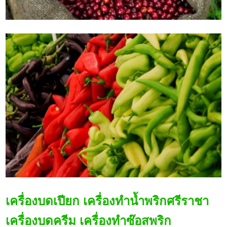
เครื่องบดเปียก เครื่องทำน้ำพริกศรีราชา
เครื่องบดครีม เครื่องทำซ๊อสพริก