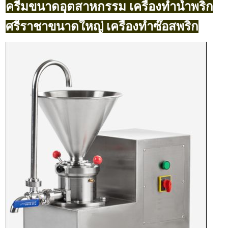
ครีมขนาดอุตสาหกรรม เครื่องทำน้ำพริก
ศรีราชาขนาดใหญ่ เครื่องทำซ๊อสพริก