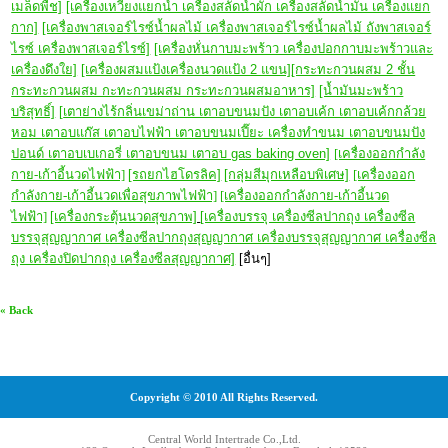
เมล็ดพืช]
[เครื่องเหวี่ยงแยกน้ำ เครื่องสลัดน้ำผัก เครื่องสลัดน้ำมัน เครื่องแยก
กาก]
[เครื่องพาสเจอร์ไรซ์น้ำผลไม้ เครื่องพาสเจอร์ไรซ์น้ำผลไม้ ถังพาสเจอร์
ไรซ์ เครื่องพาสเจอร์ไรซ์]
[เครื่องหั่นกาบมะพร้าว เครื่องปอกกาบมะพร้าวและ
เครื่องดึงใย]
[เครื่องผสมแป้งเครื่องนวดแป้ง 2 แขน]
[กระทะกวนผสม 2 ชั้น
กระทะกวนผสม กะทะกวนผสม กระทะกวนผสมอาหาร]
[น้ำมันมะพร้าว
บริสุทธิ์]
[
เตาย่างไร้กลิ่นเขม่าถ่าน เตาอบขนมปัง เตาอบเค้ก เตาอบเค้กกล้วย
หอม เตาอบแก๊ส เตาอบไฟฟ้า เตาอบขนมเปี๊ยะ เครื่องทำขนม เตาอบขนมปัง
ปอนด์ เตาอบเบเกอรี่ เตาอบขนม เตาอบ gas baking oven]
[เครื่องออกกำลัง
กาย-เก้าอี้นวดไฟฟ้า]
[รถยกไฮโดรลิค]
[กลุ่มสีมุกเหลือบพิเศษ]
[เครื่องออก
กำลังกาย-เก้าอี้นวดเพื่อสุขภาพไฟฟ้า]
[เครื่องออกกำลังกาย-เก้าอี้นวด
ไฟฟ้า]
[เครื่องกระตุ้นนวดสุขภาพ]
[เครื่องบรรจุ เครื่องซีลปากถุง เครื่องซีล
บรรจุสุญญากาศ เครื่องซีลปากถุงสุญญากาศ เครื่องบรรจุสุญญากาศ เครื่องซีล
ถุง เครื่องปิดปากถุง เครื่องซีลสุญญากาศ]
[อื่นๆ]
« Back
Copyright © 2010 All Rights Reserved.
Central World Intertrade Co.,Ltd.