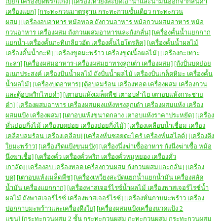
เปียก เครื่องบดพริกแกง]
[เครื่องเหวี่ยงสะบัดเอาน้ำและน้ำมันออกจากสินค้า
เครื่องแยก]
[กระทะกวนมาตรฐาน กระทะกวนชั้นเดียว กระทะกวน
ผสม]
[เครื่องอบอาหาร หม้อทอด ถังกวนอาหาร หม้อกวนผสมอาหาร หม้อ
กวนอาหาร เครื่องผสม ถังกวนผสมอาหารและถังกลั่น]
[เครื่องคั้นน้ำแยกกาก
แยกน้ำ-เครื่องคั้นกะทิเกลียวอัด เครื่องคั้นไฮโดรลิค]
[เครื่องคั้นน้ำผลไม้
เครื่องคั้นน้ำกะทิ]
[เครื่องขูดมะพร้าว เครื่องขูดเนื้อผลไม้]
[เครื่องกะเทาะ
กะลา]
[เครื่องผสมอาหาร-เครื่องผสมยาทรงลูกเต๋า เครื่องผสม]
[ถังปั่นบดย่อย
อเนกประสงค์ เครื่องปั่นน้ำผลไม้ ถังปั่นน้ำผลไม้ เครื่องปั่นเกล็ดหิมะ เครื่องคั้น
น้ำผลไม้]
[เครื่องบดอาหาร]
[ตู้อบลมร้อน เครื่องทอด เครื่องผสม เครื่องกวน
และตู้อบพริกไทยดำ]
[เตาอบแห้งเมล็ดพืช เตาอบลำไย เตาอบแห้งกระชาย
ดำ]
[เครื่องผสมอาหาร เครื่องผสมผงแห้งทรงลูกเต๋า เครื่องผสมแห้ง เครื่อง
ผสมแป้ง เครื่องผสม]
[เตาอบแห้งขนาดกลาง เตาอบแห้งราคาประหยัด]
[เครื่อง
หั่นย่อยกิ่งไม้ เครื่องบดย่อย เครื่องย่อยกิ่งไม้]
[เครื่องเคลือบน้ำเชื่อม เครื่อง
เคลือบลมร้อน เครื่องเคลือบ]
[เครื่องหั่นซอยตะไคร้ เครื่องหั่นสไลด์]
[เครื่องดึง
ใยมะพร้าว]
[เครื่องรีดแป้งขนมปัง]
[เครื่องนึ่งฆ่าเชื้ออาหาร ถังนึ่งฆ่าเชื้อ หม้อ
นึ่งฆ่าเชื้อ]
[เครื่องคั่ว เครื่องคั่วพริก เครื่องคั่วหมูหยอง เครื่องคั่ว
เกาลัด]
[เครื่องอบ เครื่องทอด เครื่องกวนผสม ถังกวนผสมและกลั่น]
[เครื่อง
บด]
[เตาอบแห้งเมล็ดพืช]
[เครื่องเหวี่ยงสะบัดแยกน้ำแยกน้ำมัน เครื่องสลัด
น้ำมัน เครื่องแยกกาก]
[เครื่องพาสเจอร์ไรซ์น้ำผลไม้ เครื่องพาสเจอร์ไรซ์น้ำ
ผลไม้ ถังพาสเจอร์ไรซ์ เครื่องพาสเจอร์ไรซ์]
[เครื่องหั่นกาบมะพร้าว เครื่อง
ปอกกาบมะพร้าวและเครื่องดึงใย]
[เครื่องผสมแป้งเครื่องนวดแป้ง 2
แขน]
[กระทะกวนผสม 2 ชั้น กระทะกวนผสม กะทะกวนผสม กระทะกวนผสม