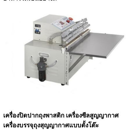
เครื่องปิดปากถุงพาสติก เครื่องซีลสูญญากาศ
เครื่องบรรจุถุงสุญญากาศแบบตั้งโต๊ะ