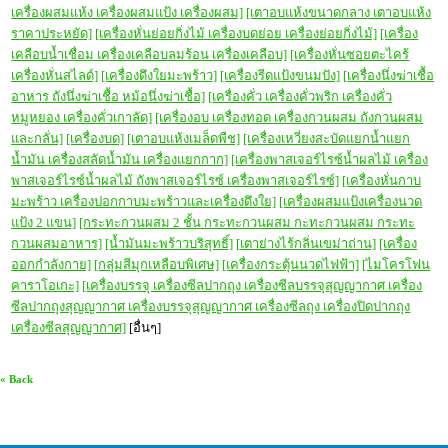
เครื่องผสมแห้ง เครื่องผสมแป้ง เครื่องผสม]
[เตาอบแห้งขนาดกลาง เตาอบแห้ง
ราคาประหยัด]
[เครื่องหั่นย่อยกิ่งไม้ เครื่องบดย่อย เครื่องย่อยกิ่งไม้]
[เครื่อง
เคลือบน้ำเชื่อม เครื่องเคลือบลมร้อน เครื่องเคลือบ]
[เครื่องหั่นซอยตะไคร้
เครื่องหั่นสไลด์]
[เครื่องดึงใยมะพร้าว]
[เครื่องรีดแป้งขนมปัง]
[เครื่องนึ่งฆ่าเชื้อ
อาหาร ถังนึ่งฆ่าเชื้อ หม้อนึ่งฆ่าเชื้อ]
[เครื่องคั่ว เครื่องคั่วพริก เครื่องคั่ว
หมูหยอง เครื่องคั่วเกาลัด]
[เครื่องอบ เครื่องทอด เครื่องกวนผสม ถังกวนผสม
และกลั่น]
[เครื่องบด]
[เตาอบแห้งเมล็ดพืช]
[เครื่องเหวี่ยงสะบัดแยกน้ำแยก
น้ำมัน เครื่องสลัดน้ำมัน เครื่องแยกกาก]
[เครื่องพาสเจอร์ไรซ์น้ำผลไม้ เครื่อง
พาสเจอร์ไรซ์น้ำผลไม้ ถังพาสเจอร์ไรซ์ เครื่องพาสเจอร์ไรซ์]
[เครื่องหั่นกาบ
มะพร้าว เครื่องปอกกาบมะพร้าวและเครื่องดึงใย]
[เครื่องผสมแป้งเครื่องนวด
แป้ง 2 แขน]
[กระทะกวนผสม 2 ชั้น กระทะกวนผสม กะทะกวนผสม กระทะ
กวนผสมอาหาร]
[น้ำมันมะพร้าวบริสุทธิ์]
[
เตาย่างไร้กลิ่นเขม่าถ่าน]
[เครื่อง
ออกกำลังกาย]
[กลุ่มสีมุกเหลือบพิเศษ]
[เครื่องกระตุ้นนวดไฟฟ้า]
[ไมโครโฟน
คาราโอเกะ]
[เครื่องบรรจุ เครื่องซีลปากถุง เครื่องซีลบรรจุสุญญากาศ เครื่อง
ซีลปากถุงสุญญากาศ เครื่องบรรจุสุญญากาศ เครื่องซีลถุง เครื่องปิดปากถุง
เครื่องซีลสุญญากาศ]
[อื่นๆ]
« Back