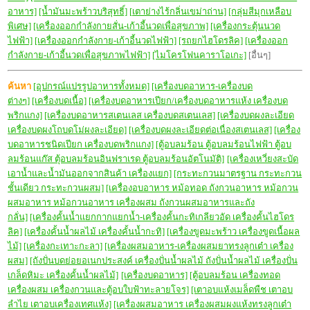
อาหาร]
[น้ำมันมะพร้าวบริสุทธิ์]
[
เตาย่างไร้กลิ่นเขม่าถ่าน]
[กลุ่มสีมุกเหลือบ
พิเศษ]
[เครื่องออกกำลังกายสั่น-เก้าอี้นวดเพื่อสุขภาพ]
[เครื่องกระตุ้นนวด
ไฟฟ้า]
[เครื่องออกกำลังกาย-เก้าอี้นวดไฟฟ้า]
[รถยกไฮโดรลิค]
[เครื่องออก
กำลังกาย-เก้าอี้นวดเพื่อสุขภาพไฟฟ้า]
[ไมโครโฟนคาราโอเกะ]
[อื่นๆ]
ค้นหา
[อุปกรณ์แปรรูปอาหารทั้งหมด]
[เครื่องบดอาหาร-เครื่องบด
ต่างๆ]
[เครื่องบดเนื้อ]
[เครื่องบดอาหารเปียก/เครื่องบดอาหารแห้ง เครื่องบด
พริกแกง]
[เครื่องบดอาหารสเตนเลส เครื่องบดสเตนเลส]
[เครื่องบดผงละเอียด
เครื่องบดผงโถบดโม่ผงละเอียด]
[เครื่องบดผงละเอียดต่อเนื่องสเตนเลส]
[เครื่อง
บดอาหารชนิดเปียก เครื่องบดพริกแกง]
[ตู้อบลมร้อน ตู้อบลมร้อนไฟฟ้า ตู้อบ
ลมร้อนแก๊ส ตุ้อบลมร้อนอินฟราเรด ตู้อบลมร้อนอัตโนมัติ]
[เครื่องเหวี่ยงสะบัด
เอาน้ำและน้ำมันออกจากสินค้า เครื่องแยก]
[กระทะกวนมาตรฐาน กระทะกวน
ชั้นเดียว กระทะกวนผสม]
[เครื่องอบอาหาร หม้อทอด ถังกวนอาหาร หม้อกวน
ผสมอาหาร หม้อกวนอาหาร เครื่องผสม ถังกวนผสมอาหารและถัง
กลั่น]
[เครื่องคั้นน้ำแยกกากแยกน้ำ-เครื่องคั้นกะทิเกลียวอัด เครื่องคั้นไฮโดร
ลิค]
[เครื่องคั้นน้ำผลไม้ เครื่องคั้นน้ำกะทิ]
[เครื่องขูดมะพร้าว เครื่องขูดเนื้อผล
ไม้]
[เครื่องกะเทาะกะลา]
[เครื่องผสมอาหาร-เครื่องผสมยาทรงลูกเต๋า เครื่อง
ผสม]
[ถังปั่นบดย่อยอเนกประสงค์ เครื่องปั่นน้ำผลไม้ ถังปั่นน้ำผลไม้ เครื่องปั่น
เกล็ดหิมะ เครื่องคั้นน้ำผลไม้]
[เครื่องบดอาหาร]
[ตู้อบลมร้อน เครื่องทอด
เครื่องผสม เครื่องกวนและตู้อบใบฟ้าทะลายโจร]
[เตาอบแห้งเมล็ดพืช เตาอบ
ลำไย เตาอบเครื่องเทศแห้ง]
[เครื่องผสมอาหาร เครื่องผสมผงแห้งทรงลูกเต๋า